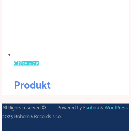
Čtěte více
Produkt
All Rights reserved ©
Powered by
Esotera
&
WordPress
.
2025 Bohemia Records s.r.o.