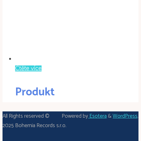
Čtěte více
Produkt
All Rights reserved ©
Powered by
Esotera
&
WordPress
.
2025 Bohemia Records s.r.o.