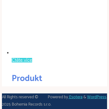
Čtěte více
Produkt
All Rights reserved ©
Powered by
Esotera
&
WordPress
.
2025 Bohemia Records s.r.o.