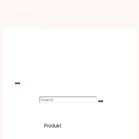
ÚVOD
NAŠE ČINNOSTI
GALERIE
KONTAKT
Search for:
Home
Nezařazené
Produkt