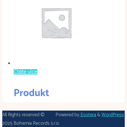
Čtěte více
Produkt
All Rights reserved ©
Powered by
Esotera
&
WordPress
.
2025 Bohemia Records s.r.o.