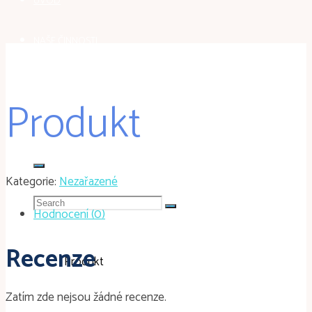
ÚVOD
NAŠE ČINNOSTI
GALERIE
Produkt
KONTAKT
Kategorie:
Nezařazené
Search
Hodnocení (0)
for:
Recenze
Home
Nezařazené
Produkt
Zatím zde nejsou žádné recenze.