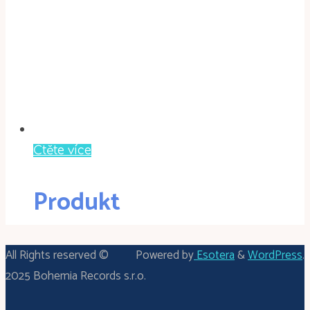
Čtěte více
Produkt
All Rights reserved ©
Powered by
Esotera
&
WordPress
.
2025 Bohemia Records s.r.o.