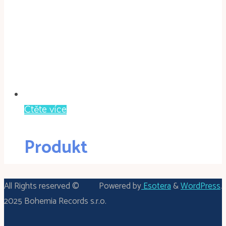
Čtěte více
Produkt
All Rights reserved ©
Powered by
Esotera
&
WordPress
.
2025 Bohemia Records s.r.o.