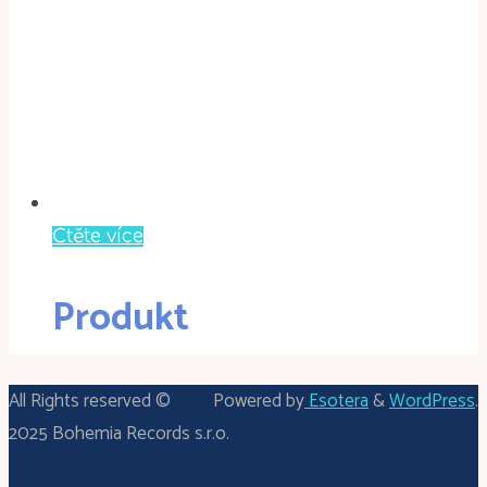
Čtěte více
Produkt
All Rights reserved ©
Powered by
Esotera
&
WordPress
.
2025 Bohemia Records s.r.o.