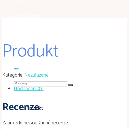
ÚVOD
NAŠE ČINNOSTI
GALERIE
Produkt
KONTAKT
Kategorie:
Nezařazené
Search
Hodnocení (0)
for:
Recenze
Home
Nezařazené
Produkt
Zatím zde nejsou žádné recenze.