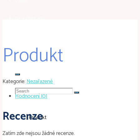
ÚVOD
NAŠE ČINNOSTI
GALERIE
Produkt
KONTAKT
Kategorie:
Nezařazené
Search
Hodnocení (0)
for:
Recenze
Home
Nezařazené
Produkt
Zatím zde nejsou žádné recenze.