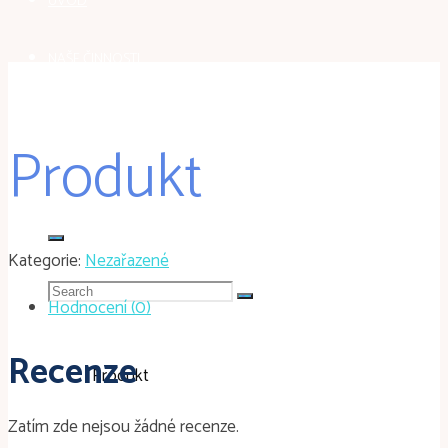
ÚVOD
NAŠE ČINNOSTI
GALERIE
Produkt
KONTAKT
Kategorie:
Nezařazené
Search
Hodnocení (0)
for:
Recenze
Home
Nezařazené
Produkt
Zatím zde nejsou žádné recenze.